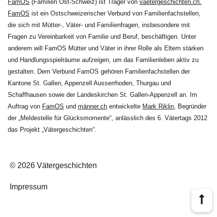
FamOS
(Familien Ost-Schweiz) ist Träger von
vaetergeschichten.ch.
FamOS
ist ein Ostschweizerischer Verbund von Familienfachstellen,
die sich mit Mütter-, Väter- und Familienfragen, insbesondere mit
Fragen zu Vereinbarkeit von Familie und Beruf, beschäftigen. Unter
anderem will FamOS Mütter und Väter in ihrer Rolle als Eltern stärken
und Handlungsspielräume aufzeigen, um das Familienleben aktiv zu
gestalten. Dem Verbund FamOS gehören Familienfachstellen der
Kantone St. Gallen, Appenzell Ausserrhoden, Thurgau und
Schaffhausen sowie der Landeskirchen St. Gallen-Appenzell an. Im
Auftrag von
FamOS
und
männer.ch
entwickelte
Mark Riklin
, Begründer
der „Meldestelle für Glücksmomente“, anlässlich des 6. Vätertags 2012
das Projekt „Vätergeschichten“.
© 2026 Vätergeschichten
Impressum